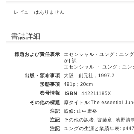
レビューはありません
書誌詳細
標題および責任表示
エセンシャル・ユング : ユングが
か] 訳
エセンシャル ・ ユング : ユン
出版・頒布事項
大阪 : 創元社 , 1997.2
形態事項
491p ; 20cm
巻号情報
ISBN
442211185X
その他の標題
原タイトル:The essential Jun
注記
監修: 山中康裕
注記
その他の訳者: 皆藤章, 濱野清
注記
ユングの生涯と業績年表: p447-