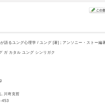
語るユング心理学 / ユング [著] ; アンソニー・ストー編著 
グ ガ カタル ユング シンリガク
g
志, 川嵜克哲
453