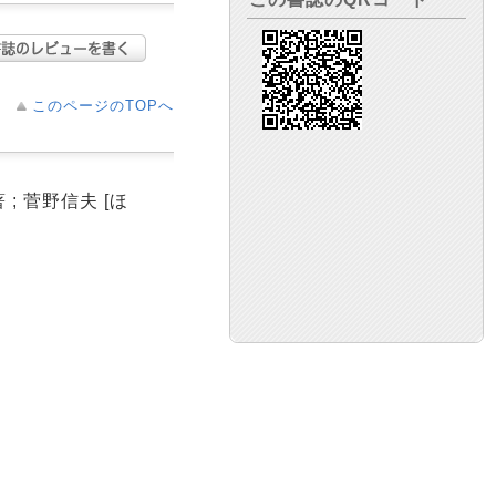
このページのTOPへ
; 菅野信夫 [ほ