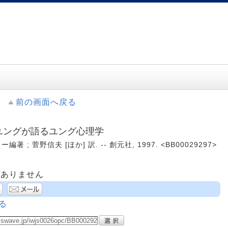
前の画面へ戻る
 ユングが語るユング心理学
著 ; 菅野信夫 [ほか] 訳. -- 創元社, 1997. <BB00029297>
はありません
る