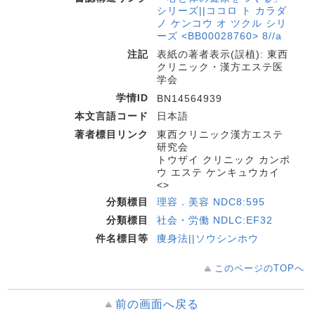
シリーズ||ココロ ト カラダ
ノ ケンコウ オ ツクル シリ
ーズ <BB00028760> 8//a
注記
表紙の著者表示(誤植): 東西
クリニック・漢方エステ医
学会
学情ID
BN14564939
本文言語コード
日本語
著者標目リンク
東西クリニック漢方エステ
研究会
トウザイ クリニック カンポ
ウ エステ ケンキュウカイ
<>
分類標目
理容．美容 NDC8:595
分類標目
社会・労働 NDLC:EF32
件名標目等
痩身法||ソウシンホウ
このページのTOPへ
前の画面へ戻る