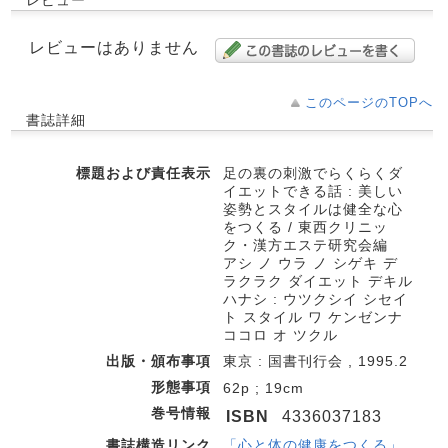
レビュー
レビューはありません
このページのTOPへ
書誌詳細
標題および責任表示
足の裏の刺激でらくらくダ
イエットできる話 : 美しい
姿勢とスタイルは健全な心
をつくる / 東西クリニッ
ク・漢方エステ研究会編
アシ ノ ウラ ノ シゲキ デ
ラクラク ダイエット デキル
ハナシ : ウツクシイ シセイ
ト スタイル ワ ケンゼンナ
ココロ オ ツクル
出版・頒布事項
東京 : 国書刊行会 , 1995.2
形態事項
62p ; 19cm
巻号情報
ISBN
4336037183
書誌構造リンク
「心と体の健康をつくる」