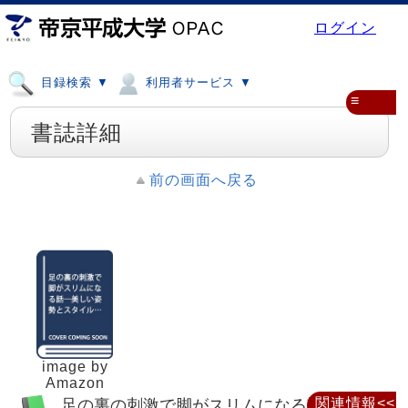
ログイン
目録検索 ▼
利用者サービス ▼
≡
書誌詳細
前の画面へ戻る
image by
Amazon
足の裏の刺激で脚がスリムになる話 : 美し
関連情報<<