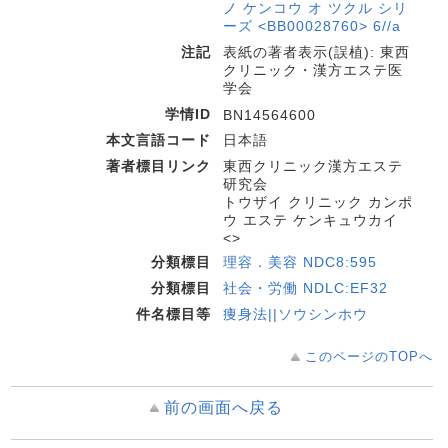
ノ ケンコウ オ ツクル シリ
ーズ <BB00028760> 6//a
注記
表紙の著者表示(誤植): 東西
クリニック・漢方エステ医
学会
学情ID
BN14564600
本文言語コード
日本語
著者標目リンク
東西クリニック漢方エステ
研究会
トウザイ クリニック カンポ
ウ エステ ケンキュウカイ
<>
分類標目
理容．美容 NDC8:595
分類標目
社会・労働 NDLC:EF32
件名標目等
痩身法||ソウシンホウ
このページのTOPへ
前の画面へ戻る