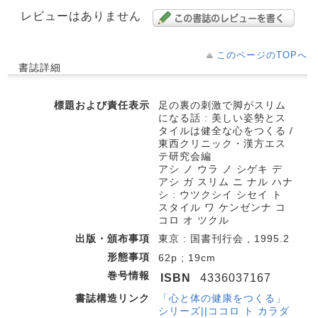
レビューはありません
このページのTOPへ
書誌詳細
標題および責任表示
足の裏の刺激で脚がスリム
になる話 : 美しい姿勢とス
タイルは健全な心をつくる /
東西クリニック・漢方エス
テ研究会編
アシ ノ ウラ ノ シゲキ デ
アシ ガ スリム ニ ナル ハナ
シ : ウツクシイ シセイ ト
スタイル ワ ケンゼンナ コ
コロ オ ツクル
出版・頒布事項
東京 : 国書刊行会 , 1995.2
形態事項
62p ; 19cm
巻号情報
ISBN
4336037167
書誌構造リンク
「心と体の健康をつくる」
シリーズ||ココロ ト カラダ