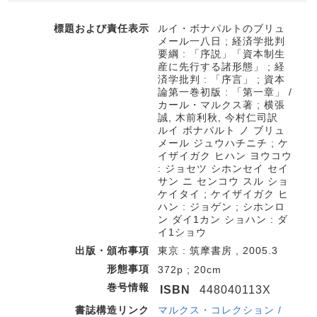
標題および責任表示
ルイ・ボナパルトのブリュ
メール一八日 ; 経済学批判
要綱 : 「序説」「資本制生
産に先行する諸形態」 ; 経
済学批判 : 「序言」 ; 資本
論第一巻初版 : 「第一章」 /
カール・マルクス著 ; 横張
誠, 木前利秋, 今村仁司訳
ルイ ボナパルト ノ ブリュ
メール ジュウハチニチ ; ケ
イザイガク ヒハン ヨウコウ
: ジョセツ シホンセイ セイ
サン ニ センコウ スル ショ
ケイタイ ; ケイザイガク ヒ
ハン : ジョゲン ; シホンロ
ン ダイ1カン ショハン : ダ
イ1ショウ
出版・頒布事項
東京 : 筑摩書房 , 2005.3
形態事項
372p ; 20cm
巻号情報
ISBN
448040113X
書誌構造リンク
マルクス・コレクション /