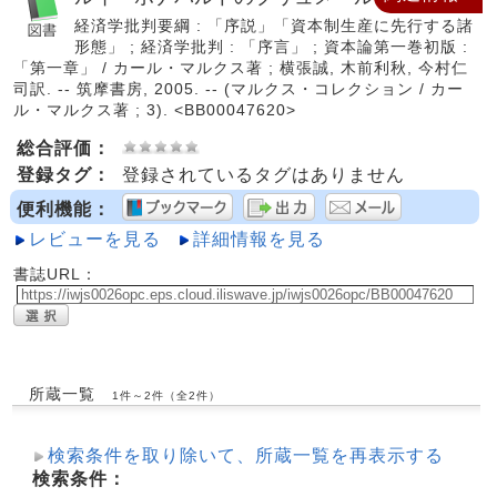
経済学批判要綱 : 「序説」「資本制生産に先行する諸
形態」 ; 経済学批判 : 「序言」 ; 資本論第一巻初版 :
「第一章」 / カール・マルクス著 ; 横張誠, 木前利秋, 今村仁
司訳. -- 筑摩書房, 2005. -- (マルクス・コレクション / カー
ル・マルクス著 ; 3). <BB00047620>
総合評価：
登録タグ：
登録されているタグはありません
便利機能：
レビューを見る
詳細情報を見る
書誌URL：
所蔵一覧
1件～2件（全2件）
検索条件を取り除いて、所蔵一覧を再表示する
検索条件：