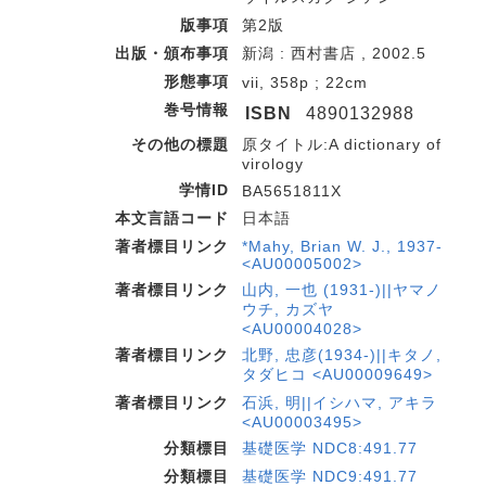
版事項
第2版
出版・頒布事項
新潟 : 西村書店 , 2002.5
形態事項
vii, 358p ; 22cm
巻号情報
ISBN
4890132988
その他の標題
原タイトル:A dictionary of
virology
学情ID
BA5651811X
本文言語コード
日本語
著者標目リンク
*Mahy, Brian W. J., 1937-
<AU00005002>
著者標目リンク
山内, 一也 (1931-)||ヤマノ
ウチ, カズヤ
<AU00004028>
著者標目リンク
北野, 忠彦(1934-)||キタノ,
タダヒコ <AU00009649>
著者標目リンク
石浜, 明||イシハマ, アキラ
<AU00003495>
分類標目
基礎医学 NDC8:491.77
分類標目
基礎医学 NDC9:491.77