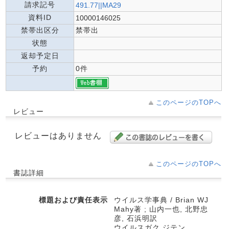
請求記号
491.77||MA29
資料ID
10000146025
禁帯出区分
禁帯出
状態
返却予定日
予約
0件
このページのTOPへ
レビュー
レビューはありません
このページのTOPへ
書誌詳細
標題および責任表示
ウイルス学事典 / Brian WJ
Mahy著 ; 山内一也, 北野忠
彦, 石浜明訳
ウイルスガク ジテン