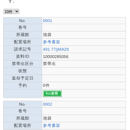
す。
No.
0001
巻号
所蔵館
池袋
配置場所
参考書架
請求記号
491.77||MA29
資料ID
10000285056
禁帯出区分
禁帯出
状態
返却予定日
予約
0件
No.
0002
巻号
所蔵館
池袋
配置場所
参考書架