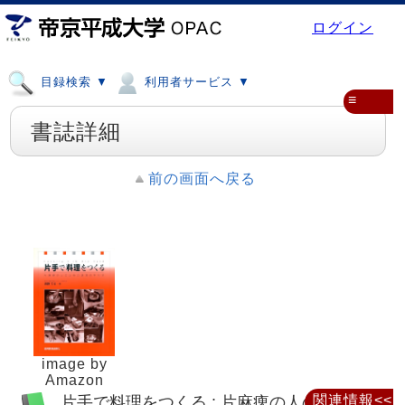
ログイン
目録検索 ▼
利用者サービス ▼
≡
書誌詳細
前の画面へ戻る
image by
Amazon
片手で料理をつくる : 片麻痺の人のための
関連情報<<