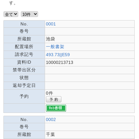
す。
No.
0001
巻号
所蔵館
池袋
配置場所
一般書架
請求記号
493.73||E59
資料ID
10000213713
禁帯出区分
状態
返却予定日
0件
予約
No.
0002
巻号
所蔵館
千葉