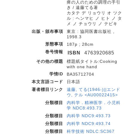
痺の人のための調理の手引
き / 遠藤てる著
カタテ デ リョウリ オ ツク
ル : ヘンマヒ ノ ヒト ノ タ
メ ノ チョウリ ノ テビキ
出版・頒布事項
東京 : 協同医書出版社 ,
1998.3
形態事項
187p ; 28cm
巻号情報
ISBN
4763920685
その他の標題
標題紙タイトル:Cooking
with one hand
学情ID
BA35712704
本文言語コード
日本語
著者標目リンク
遠藤, てる(1946-)||エンド
ウ, テル <AU00022415>
分類標目
内科学．精神医学．小児科
学 NDC8:493.73
分類標目
内科学 NDC9:493.73
分類標目
内科学 NDC9:493.74
分類標目
科学技術 NDLC:SC367