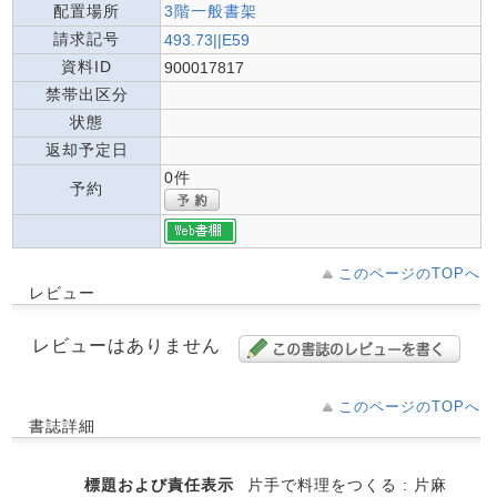
配置場所
3階一般書架
請求記号
493.73||E59
資料ID
900017817
禁帯出区分
状態
返却予定日
0件
予約
このページのTOPへ
レビュー
レビューはありません
このページのTOPへ
書誌詳細
標題および責任表示
片手で料理をつくる : 片麻