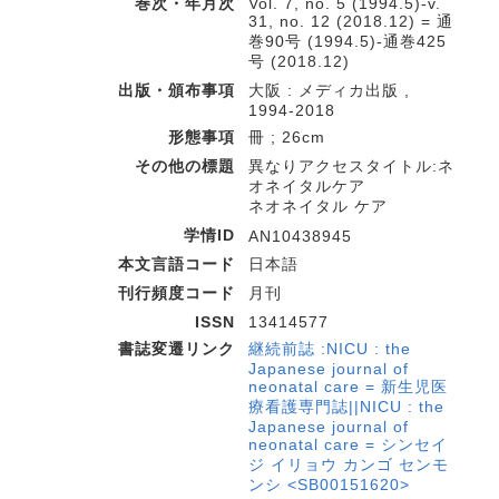
巻次・年月次
Vol. 7, no. 5 (1994.5)-v.
31, no. 12 (2018.12) = 通
巻90号 (1994.5)-通巻425
号 (2018.12)
出版・頒布事項
大阪 : メディカ出版 ,
1994-2018
形態事項
冊 ; 26cm
その他の標題
異なりアクセスタイトル:ネ
オネイタルケア
ネオネイタル ケア
学情ID
AN10438945
本文言語コード
日本語
刊行頻度コード
月刊
ISSN
13414577
書誌変遷リンク
継続前誌 :NICU : the
Japanese journal of
neonatal care = 新生児医
療看護専門誌||NICU : the
Japanese journal of
neonatal care = シンセイ
ジ イリョウ カンゴ センモ
ンシ <SB00151620>