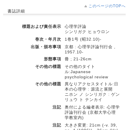
このページのTOPへ
書誌詳細
標題および責任表示
心理学評論
シンリガク ヒョウロン
巻次・年月次
1巻1号 (昭32.10)-
出版・頒布事項
京都 : 心理学評論刊行会 ,
1957.10-
形態事項
冊 ; 21-26cm
その他の標題
その他のタイト
ル:Japanese
psychological review
その他の標題
異なりアクセスタイトル:日
本の心理学 : 源流と展開
ニホン ノ シンリガク : ゲン
リュウ ト テンカイ
注記
奥付による編者表示: 心理学
評論刊行会 (京都大学心理
学教室内)
注記
大きさ変更: 21cm (-v. 39,