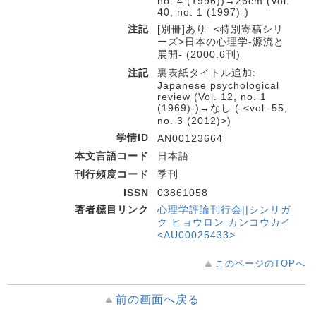
no. 4 (1996))→26cm (Vol.
40, no. 1 (1997)-)
注記
[別冊]あり: <特別寄稿シリ
ーズ>日本の心理学-源流と
展開- (2000.6刊)
注記
裏表紙タイトル追加:
Japanese psychological
review (Vol. 12, no. 1
(1969)-)→なし (-<vol. 55,
no. 3 (2012)>)
学情ID
AN00123664
本文言語コード
日本語
刊行頻度コード
季刊
ISSN
03861058
著者標目リンク
心理学評論刊行会||シンリガ
ク ヒョウロン カンコウカイ
<AU00025433>
このページのTOPへ
前の画面へ戻る