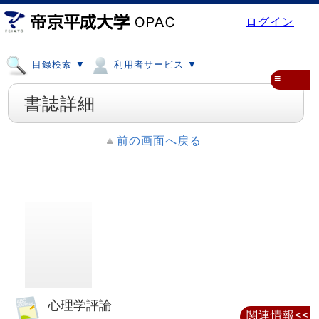
ログイン
目録検索 ▼
利用者サービス ▼
≡
書誌詳細
前の画面へ戻る
心理学評論
関連情報<<