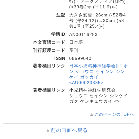
行)・アークメディア(販売)
(<39巻2号 (平11.6)>-)
注記
大きさ変更: 26cm (-52巻4
号 (平24.12))→30cm (53
巻1号 (平25.4)-)
学情ID
AN00116283
本文言語コード
日本語
刊行頻度コード
季刊
ISSN
05599040
著者標目リンク
日本小児精神神経学会||ニホ
ン ショウニ セイシン シン
ケイ ガッカイ
<AU00023335>
著者標目リンク
小児精神神経学研究会
ショウニ セイシン シンケイ
ガク ケンキュウカイ <>
このページのTOPへ
前の画面へ戻る