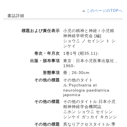
このページのTOPへ
書誌詳細
標題および責任表示
小児の精神と神経 / 小児精
神神経学研究会 [編]
ショウニ ノ セイシン ト シ
ンケイ
巻次・年月次
1巻1号 (昭35.11)-
出版・頒布事項
東京 : 日本小児医事出版社 ,
1960-
形態事項
冊 ; 26-30cm
その他の標題
その他のタイト
ル:Psychiatria et
neurologia paediatrica
japonica
その他の標題
その他のタイトル:日本小児
精神神経学会機関誌
ニホン ショウニ セイシン
シンケイ ガッカイ キカンシ
その他の標題
異なりアクセスタイトル:季