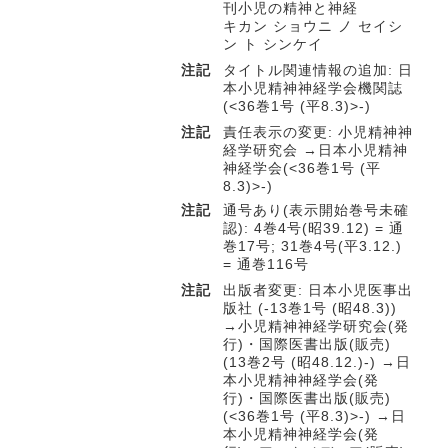
刊小児の精神と神経
キカン ショウニ ノ セイシ
ン ト シンケイ
注記
タイトル関連情報の追加: 日
本小児精神神経学会機関誌
(<36巻1号 (平8.3)>-)
注記
責任表示の変更: 小児精神神
経学研究会 →日本小児精神
神経学会(<36巻1号 (平
8.3)>-)
注記
通号あり(表示開始巻号未確
認): 4巻4号(昭39.12) = 通
巻17号; 31巻4号(平3.12.)
= 通巻116号
注記
出版者変更: 日本小児医事出
版社 (-13巻1号 (昭48.3))
→小児精神神経学研究会(発
行)・国際医書出版(販売)
(13巻2号 (昭48.12.)-) →日
本小児精神神経学会(発
行)・国際医書出版(販売)
(<36巻1号 (平8.3)>-) →日
本小児精神神経学会(発