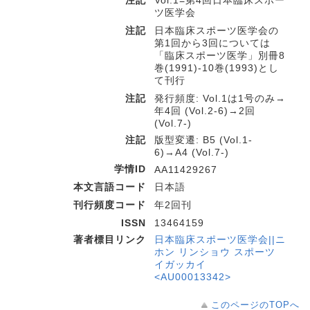
注記
Vol.1=第4回日本臨床スポー
ツ医学会
注記
日本臨床スポーツ医学会の
第1回から3回については
「臨床スポーツ医学」別冊8
巻(1991)-10巻(1993)とし
て刊行
注記
発行頻度: Vol.1は1号のみ→
年4回 (Vol.2-6)→2回
(Vol.7-)
注記
版型変遷: B5 (Vol.1-
6)→A4 (Vol.7-)
学情ID
AA11429267
本文言語コード
日本語
刊行頻度コード
年2回刊
ISSN
13464159
著者標目リンク
日本臨床スポーツ医学会||ニ
ホン リンショウ スポーツ
イガッカイ
<AU00013342>
このページのTOPへ