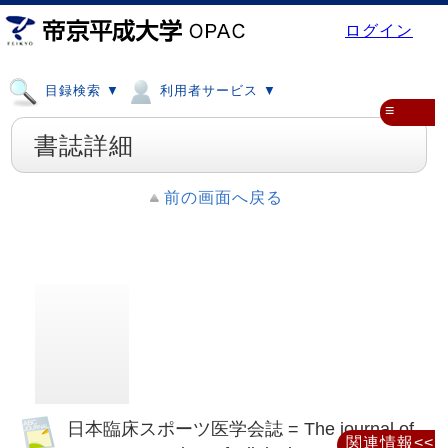
ログイン
目録検索 ▼
利用者サービス ▼
≡
書誌詳細
前の画面へ戻る
日本臨床スポーツ医学会誌 = The journal of
関連情報<<