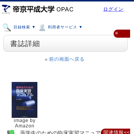
ログイン
目録検索 ▼
利用者サービス ▼
≡
書誌詳細
前の画面へ戻る
image by
Amazon
薬学生のための臨床実習マニュアル
関連情報<<