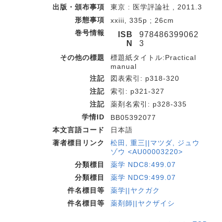
出版・頒布事項
東京 : 医学評論社 , 2011.3
形態事項
xxiii, 335p ; 26cm
巻号情報
ISB
978486399062
N
3
その他の標題
標題紙タイトル:Practical
manual
注記
図表索引: p318-320
注記
索引: p321-327
注記
薬剤名索引: p328-335
学情ID
BB05392077
本文言語コード
日本語
著者標目リンク
松田, 重三||マツダ, ジュウ
ゾウ <AU00003220>
分類標目
薬学 NDC8:499.07
分類標目
薬学 NDC9:499.07
件名標目等
薬学||ヤクガク
件名標目等
薬剤師||ヤクザイシ