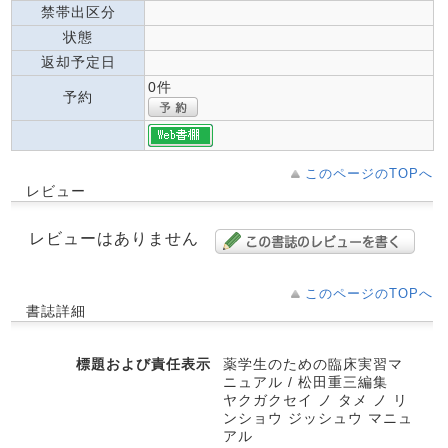
禁帯出区分
状態
返却予定日
0件
予約
このページのTOPへ
レビュー
レビューはありません
このページのTOPへ
書誌詳細
標題および責任表示
薬学生のための臨床実習マ
ニュアル / 松田重三編集
ヤクガクセイ ノ タメ ノ リ
ンショウ ジッシュウ マニュ
アル