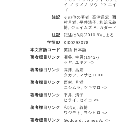
イ ノ タメノ ソウゴウ エイ
ゴ
注記
その他の著者: 高津昌宏, 西
村月満, 平井清子, 和治元義
博, ジェイムズ A. ガダード
注記
記述は3刷(2010.9)による
学情ID
KI00293078
本文言語コード
英語 日本語
著者標目リンク
瀬谷, 幸男(1942-)
セヤ, ユキオ <>
著者標目リンク
高津, 昌宏
タカツ, マサヒロ <>
著者標目リンク
西村, 月満
ニシムラ, ツキマロ <>
著者標目リンク
平井, 清子
ヒライ, セイコ <>
著者標目リンク
和治元, 義博
ワジモト, ヨシヒロ <>
著者標目リンク
Goddard, James A. <>