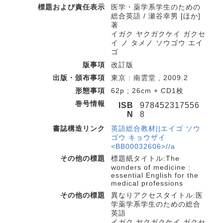
標題および責任表示
医学・薬学系学生のための
総合英語 / 瀬谷幸男 [ほか]
著
イガク ヤクガクケイ ガクセ
イ ノ タメノ ソウゴウ エイ
ゴ
版事項
改訂版
出版・頒布事項
東京 : 南雲堂 , 2009.2
形態事項
62p ; 26cm + CD1枚
巻号情報
ISB
978452317556
N
8
書誌構造リンク
英語総合教材||エイゴ ソウ
ゴウ キョウザイ
<BB00032606>//a
その他の標題
標題紙タイトル:The
wonders of medicine :
essential English for the
medical professions
その他の標題
異なりアクセスタイトル:医
学薬学系学生のための総合
英語
イガク ヤクガクケイ ガクセ