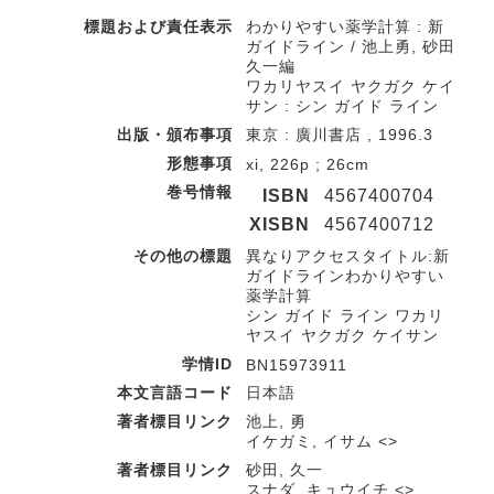
標題および責任表示
わかりやすい薬学計算 : 新
ガイドライン / 池上勇, 砂田
久一編
ワカリヤスイ ヤクガク ケイ
サン : シン ガイド ライン
出版・頒布事項
東京 : 廣川書店 , 1996.3
形態事項
xi, 226p ; 26cm
巻号情報
ISBN
4567400704
XISBN
4567400712
その他の標題
異なりアクセスタイトル:新
ガイドラインわかりやすい
薬学計算
シン ガイド ライン ワカリ
ヤスイ ヤクガク ケイサン
学情ID
BN15973911
本文言語コード
日本語
著者標目リンク
池上, 勇
イケガミ, イサム <>
著者標目リンク
砂田, 久一
スナダ, キュウイチ <>