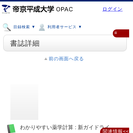
ログイン
目録検索 ▼
利用者サービス ▼
≡
書誌詳細
前の画面へ戻る
わかりやすい薬学計算 : 新ガイドライ
関連情報<<