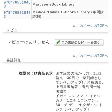
978476531843
Maruzen eBook Library
3
Medical*Online E-Books Library (年間購
978476531843
3
読制)
このページのTOPへ
レビュー
レビューはありません
このページのTOPへ
書誌詳細
標題および責任表示
医学論文の活かし方 : 1日1
論文、30日で、薬剤師とし
てレベルアップ! / 児島悠史,
上田昌宏編著 ; 青島周一編
著協力
イガク ロンブン ノ イカシ
カタ : 1ニチ 1ロンブン 、
30ニチ デ 、 ヤクザイシ ト
シテ レベルアップ !