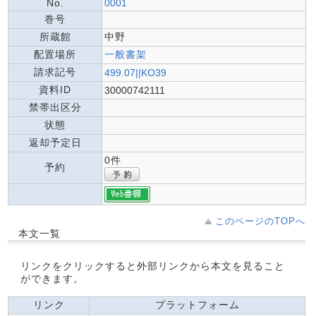
No.
0001
巻号
所蔵館
中野
配置場所
一般書架
請求記号
499.07||KO39
資料ID
30000742111
禁帯出区分
状態
返却予定日
0件
予約
このページのTOPへ
本文一覧
リンクをクリックすると外部リンクから本文を見ること
ができます。
リンク
プラットフォーム