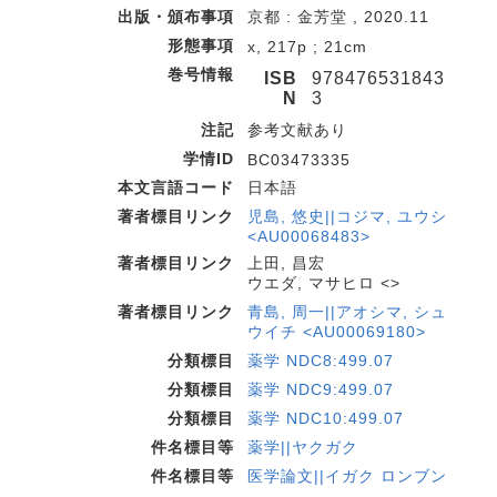
出版・頒布事項
京都 : 金芳堂 , 2020.11
形態事項
x, 217p ; 21cm
巻号情報
ISB
978476531843
N
3
注記
参考文献あり
学情ID
BC03473335
本文言語コード
日本語
著者標目リンク
児島, 悠史||コジマ, ユウシ
<AU00068483>
著者標目リンク
上田, 昌宏
ウエダ, マサヒロ <>
著者標目リンク
青島, 周一||アオシマ, シュ
ウイチ <AU00069180>
分類標目
薬学 NDC8:499.07
分類標目
薬学 NDC9:499.07
分類標目
薬学 NDC10:499.07
件名標目等
薬学||ヤクガク
件名標目等
医学論文||イガク ロンブン