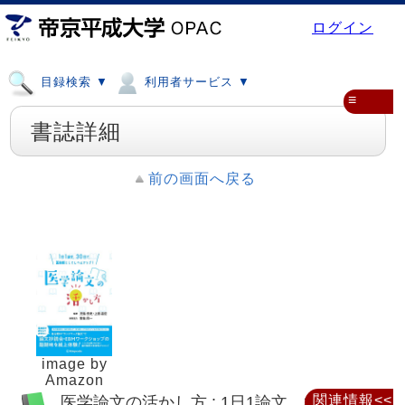
ログイン
目録検索 ▼
利用者サービス ▼
≡
書誌詳細
前の画面へ戻る
image by
Amazon
医学論文の活かし方 : 1日1論文、30日で、
関連情報<<