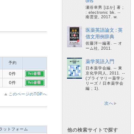
ons
瀬谷幸男 [ほか] 著 ;
: electronic bk. --
南雲堂, 2017. w.
医薬英語論文 : 英
借文用例辞典
佐藤洋一編著. -- オ
ーム社, 2011.
薬学英語入門
予約
日本薬学会編. -- 東
京化学同人, 2011. --
0件
(プライマリー薬学シ
0件
リーズ / 日本薬学会
編 ; 1).
このページのTOPへ
次へ
ラットフォーム
他の検索サイトで探す