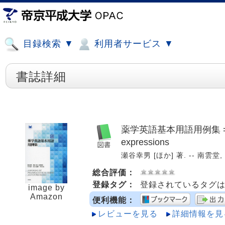
目録検索 ▼
利用者サービス ▼
書誌詳細
薬学英語基本用語用例集 = A man
expressions
瀬谷幸男 [ほか] 著. -- 南雲堂, 2
総合評価：
登録タグ：
登録されているタグ
image by
Amazon
便利機能：
レビューを見る
詳細情報を見