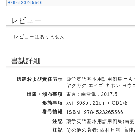
9784523265566
レビュー
レビューはありません
書誌詳細
標題および責任表示
薬学英語基本用語用例集 = A manual
ヤクガク エイゴ キホン ヨウ
出版・頒布事項
東京 : 南雲堂 , 2017.5
形態事項
xvi, 308p ; 21cm + CD1枚
巻号情報
ISBN
9784523265566
注記
薬学英語基本用語用例集(南雲堂
注記
その他の著者: 西村月満, 高津