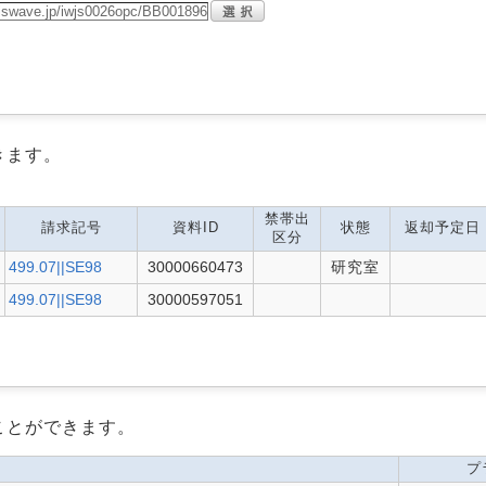
きます。
禁帯出
請求記号
資料ID
状態
返却予定日
区分
499.07||SE98
30000660473
研究室
499.07||SE98
30000597051
ことができます。
プ