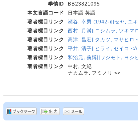
学情ID
BB23821095
本文言語コード
日本語 英語
著者標目リンク
瀬谷, 幸男 (1942-)||セヤ, ユ
著者標目リンク
西村, 月満||ニシムラ, ツキマロ 
著者標目リンク
高津, 昌宏||タカツ, マサヒロ <
著者標目リンク
平井, 清子||ヒライ, セイコ <AU
著者標目リンク
和治元, 義博||ワジモト, ヨシヒロ
著者標目リンク
中村, 文紀
ナカムラ, フミノリ <>