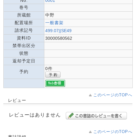
No.
0001
巻号
所蔵館
中野
配置場所
一般書架
請求記号
499.07||SE49
資料ID
30000580562
禁帯出区分
状態
返却予定日
0件
予約
このページのTOPへ
レビュー
レビューはありません
このページのTOPへ