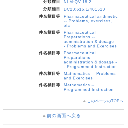
分類標目
NLM:QV 18.2
分類標目
DC23:615.1/401513
件名標目等
Pharmaceutical arithmetic
-- Problems, exercises,
etc
件名標目等
Pharmaceutical
Preparations --
administration & dosage -
- Problems and Exercises
件名標目等
Pharmaceutical
Preparations --
administration & dosage -
- Programmed Instruction
件名標目等
Mathematics -- Problems
and Exercises
件名標目等
Mathematics --
Programmed Instruction
このページのTOPへ
前の画面へ戻る