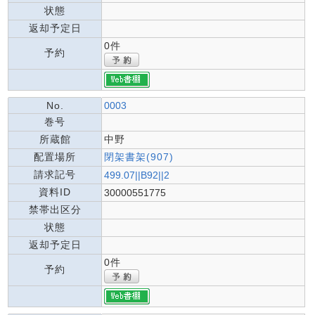
状態
返却予定日
0件
予約
No.
0003
巻号
所蔵館
中野
配置場所
閉架書架(907)
請求記号
499.07||B92||2
資料ID
30000551775
禁帯出区分
状態
返却予定日
0件
予約