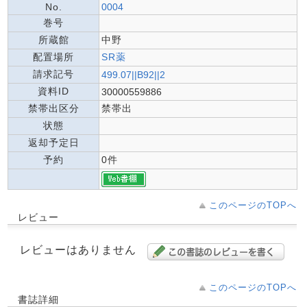
No.
0004
巻号
所蔵館
中野
配置場所
SR薬
請求記号
499.07||B92||2
資料ID
30000559886
禁帯出区分
禁帯出
状態
返却予定日
予約
0件
このページのTOPへ
レビュー
レビューはありません
このページのTOPへ
書誌詳細