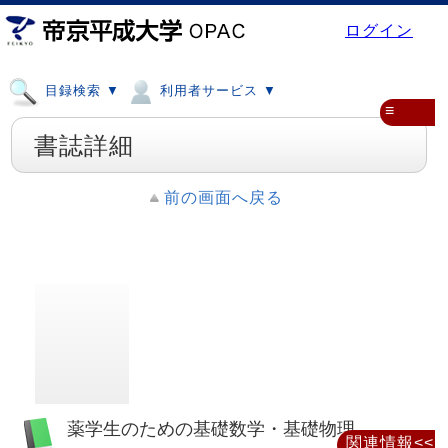
ログイン
目録検索 ▼
利用者サービス ▼
≡
書誌詳細
前の画面へ戻る
薬学生のための基礎数学・基礎物理
関連情報<<