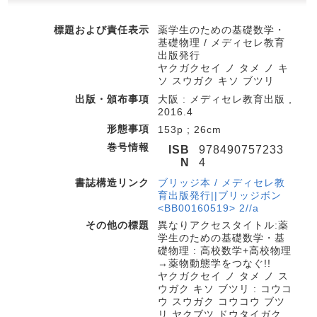
標題および責任表示
薬学生のための基礎数学・
基礎物理 / メディセレ教育
出版発行
ヤクガクセイ ノ タメ ノ キ
ソ スウガク キソ ブツリ
出版・頒布事項
大阪 : メディセレ教育出版 ,
2016.4
形態事項
153p ; 26cm
巻号情報
ISB
978490757233
N
4
書誌構造リンク
ブリッジ本 / メディセレ教
育出版発行||ブリッジボン
<BB00160519> 2//a
その他の標題
異なりアクセスタイトル:薬
学生のための基礎数学・基
礎物理 : 高校数学+高校物理
→薬物動態学をつなぐ!!
ヤクガクセイ ノ タメ ノ ス
ウガク キソ ブツリ : コウコ
ウ スウガク コウコウ ブツ
リ ヤクブツ ドウタイガク