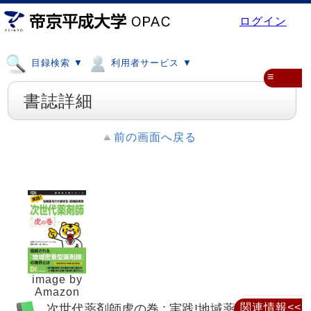
ログイン
目録検索 ▼
利用者サービス ▼
≡
書誌詳細
前の画面へ戻る
image by
Amazon
次世代薬剤師虎の巻 : 実践!地域薬局での薬
関連情報<<