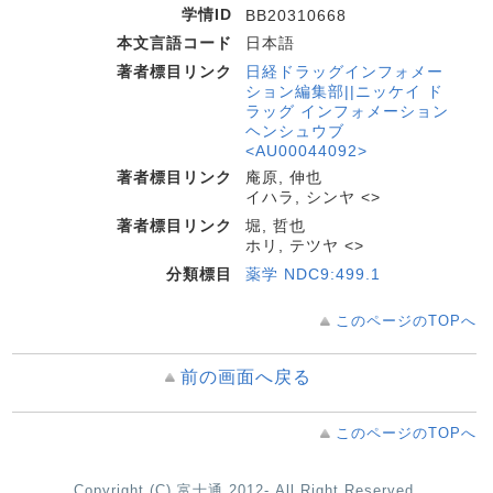
学情ID
BB20310668
本文言語コード
日本語
著者標目リンク
日経ドラッグインフォメー
ション編集部||ニッケイ ド
ラッグ インフォメーション
ヘンシュウブ
<AU00044092>
著者標目リンク
庵原, 伸也
イハラ, シンヤ <>
著者標目リンク
堀, 哲也
ホリ, テツヤ <>
分類標目
薬学 NDC9:499.1
このページのTOPへ
前の画面へ戻る
このページのTOPへ
Copyright (C) 富士通 2012- All Right Reserved.