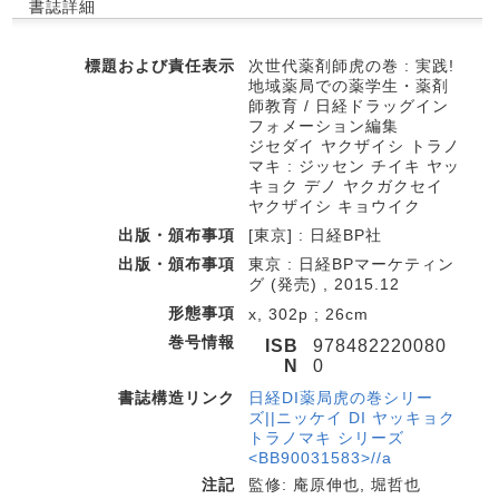
書誌詳細
標題および責任表示
次世代薬剤師虎の巻 : 実践!
地域薬局での薬学生・薬剤
師教育 / 日経ドラッグイン
フォメーション編集
ジセダイ ヤクザイシ トラノ
マキ : ジッセン チイキ ヤッ
キョク デノ ヤクガクセイ
ヤクザイシ キョウイク
出版・頒布事項
[東京] : 日経BP社
出版・頒布事項
東京 : 日経BPマーケティン
グ (発売) , 2015.12
形態事項
x, 302p ; 26cm
巻号情報
ISB
978482220080
N
0
書誌構造リンク
日経DI薬局虎の巻シリー
ズ||ニッケイ DI ヤッキョク
トラノマキ シリーズ
<BB90031583>//a
注記
監修: 庵原伸也, 堀哲也