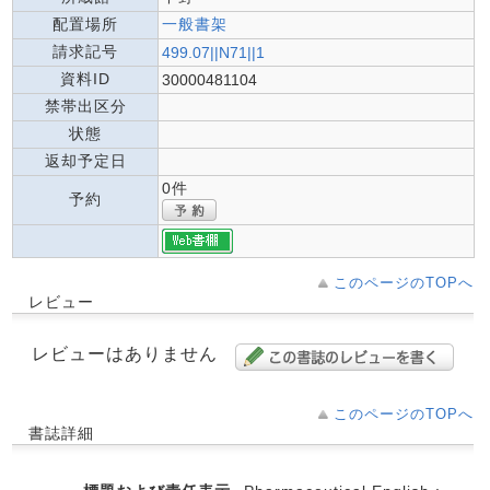
配置場所
一般書架
請求記号
499.07||N71||1
資料ID
30000481104
禁帯出区分
状態
返却予定日
0件
予約
このページのTOPへ
レビュー
レビューはありません
このページのTOPへ
書誌詳細