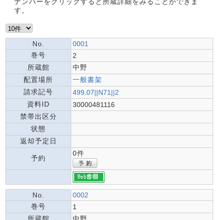
ナンバーをクリックすると所蔵詳細をみることができま
す。
No.
0001
巻号
2
所蔵館
中野
配置場所
一般書架
請求記号
499.07||N71||2
資料ID
30000481116
禁帯出区分
状態
返却予定日
0件
予約
No.
0002
巻号
1
所蔵館
中野