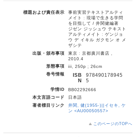
標題および責任表示
事前実習テキストアルティ
メイト : 現場で生きる学問
を目指して / 井関健編著
ジゼン ジッシュウ テキスト
アルティメイト : ゲンジョ
ウ デ イキル ガクモン オ メ
ザシテ
出版・頒布事項
東京 : 京都廣川書店 ,
2010.4
形態事項
iii, 250p ; 26cm
巻号情報
ISB
978490178945
N
5
学情ID
BB02292666
本文言語コード
日本語
著者標目リンク
井関, 健(1955-)||イセキ, ケ
ン <AU00050557>
このページのTOPへ