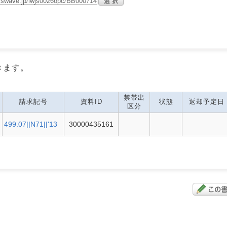
きます。
禁帯出
請求記号
資料ID
状態
返却予定日
区分
499.07||N71||'13
30000435161