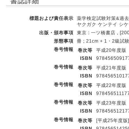
書誌詳細
標題および責任表示
薬学検定試験対策&過去
ヤクガク ケンテイ シケ
出版・頒布事項
東京 : 一ツ橋書店 , [200
形態事項
冊 ; 21cm + 1・2級
巻号情報
巻次等
平成20年度版
ISBN
97845650917
巻号情報
巻次等
平成21年度版
ISBN
97845651017
巻号情報
巻次等
平成22年度版
ISBN
97845651117
巻号情報
巻次等
平成23年度版
ISBN
97845651217
巻号情報
巻次等
[平成25年度版
ISBN
97845651425