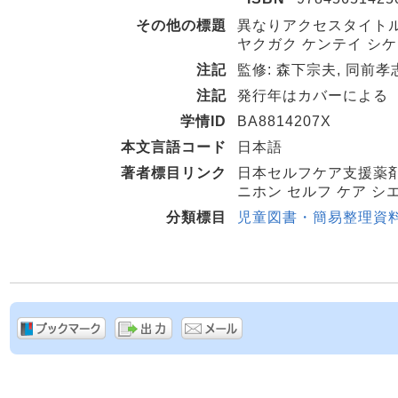
その他の標題
異なりアクセスタイトル:
ヤクガク ケンテイ シケン
注記
監修: 森下宗夫, 同前孝
注記
発行年はカバーによる
学情ID
BA8814207X
本文言語コード
日本語
著者標目リンク
日本セルフケア支援薬
ニホン セルフ ケア シ
分類標目
児童図書・簡易整理資料