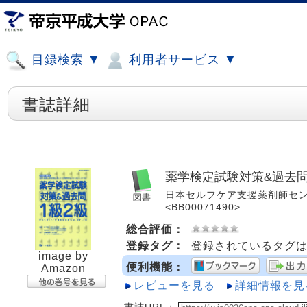
目録検索 ▼
利用者サービス ▼
書誌詳細
薬学検定試験対策&過去問
日本セルフケア支援薬剤師センター著 
<BB00071490>
総合評価：
登録タグ：
登録されているタグ
image by
便利機能：
Amazon
レビューを見る
詳細情報を見