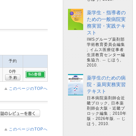
薬学生・指導者の
ための一般病院実
務実習・実践テキ
スト
IMSグループ薬剤部
学術教育委員会編集
; イムス医療従事者
生涯教育センター編
集協力. -- じほう,
予約
2010.
0件
薬学生のための病
院・薬局実務実習
このページのTOPへ
テキスト
日本病院薬剤師会近
畿ブロック, 日本薬
剤師会大阪・近畿ブ
ロック編集 ; 2010年
版 - 2026年版. -- じ
ほう, 2010.
このページのTOPへ