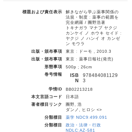
標題および責任表示
解きながら学ぶ薬事関係の
法規・制度 : 薬事の範囲を
完全網羅 / 團野浩著
トキナガラ マナブ ヤクジ
カンケイ ノ ホウキ セイド :
ヤクジ ノ ハンイ オ カンゼ
ン モウラ
出版・頒布事項
東京 : ドーモ , 2010.3
出版・頒布事項
東京 : 薬事日報社(発売)
形態事項
500p ; 26cm
巻号情報
ISB
978484081129
N
3
学情ID
BB02213218
本文言語コード
日本語
著者標目リンク
團野, 浩
ダンノ, ヒロシ <>
分類標目
薬学 NDC9:499.091
分類標目
政治・法律・行政
NDLC:AZ-581