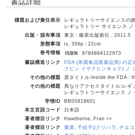
書誌詳細
標題および責任表示
レギュラトリーサイエンスの政治学
レギュラトリー サイエンス ノ
出版・頒布事項
東京 : 篠原出版新社 , 2011.5
形態事項
ix, 356p ; 22cm
巻号情報
ISBN
9784884122973
書誌構造リンク
FDA (米国食品医薬品局) の正
クヒン イヤクヒンキョク) ノ ショウ
その他の標題
原タイトル:Inside the FDA : the 
その他の標題
異なりアクセスタイトル:レギ
レギュラトリーサイエンス ノ
学情ID
BB05818601
本文言語コード
日本語
著者標目リンク
Hawthorne, Fran <>
著者標目リンク
栗原, 千絵子||クリハラ, チエコ <