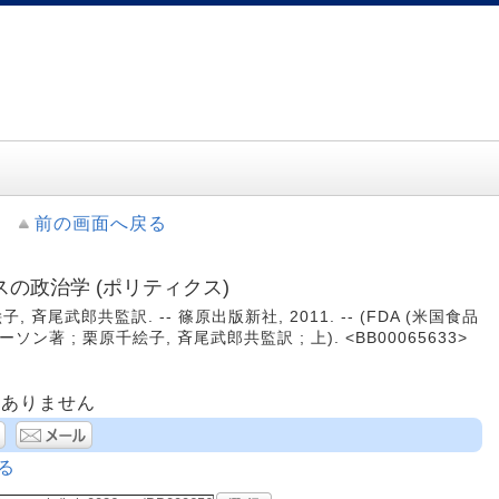
前の画面へ戻る
の政治学 (ポリティクス)
 斉尾武郎共監訳. -- 篠原出版新社, 2011. -- (FDA (米国食品
ソン著 ; 栗原千絵子, 斉尾武郎共監訳 ; 上). <BB00065633>
はありません
る