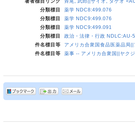
著者標目リンク
斉尾, 武郎||サイオ, タケオ <AU
分類標目
薬学 NDC8:499.076
分類標目
薬学 NDC9:499.076
分類標目
薬学 NDC9:499.091
分類標目
政治・法律・行政 NDLC:AU-5
件名標目等
アメリカ合衆国食品医薬品局|
件名標目等
薬事 -- アメリカ合衆国||ヤク