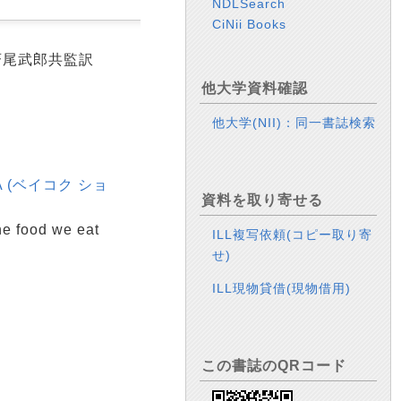
NDLSearch
CiNii Books
 斉尾武郎共監訳
他大学資料確認
他大学(NII)：同一書誌検索
A (ベイコク ショ
資料を取り寄せる
he food we eat
ILL複写依頼(コピー取り寄
せ)
ILL現物貸借(現物借用)
この書誌のQRコード