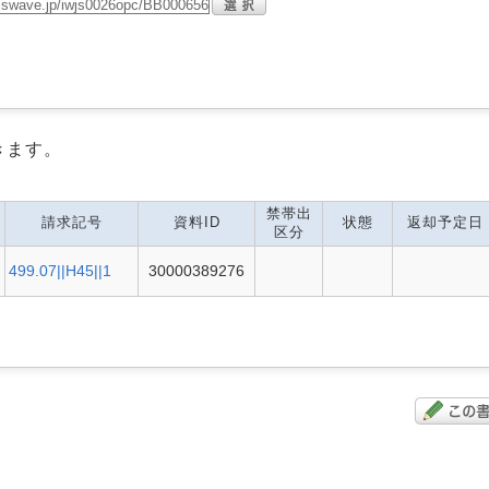
きます。
禁帯出
請求記号
資料ID
状態
返却予定日
区分
499.07||H45||1
30000389276