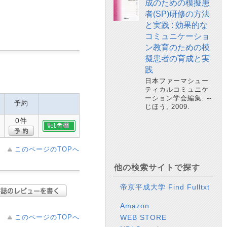
成のための模擬患
者(SP)研修の方法
と実践 : 効果的な
コミュニケーショ
ン教育のための模
擬患者の育成と実
践
日本ファーマシュー
ティカルコミュニケ
ーション学会編集. --
予約
じほう, 2009.
0件
このページのTOPへ
他の検索サイトで探す
帝京平成大学 Find Fulltxt
Amazon
このページのTOPへ
WEB STORE