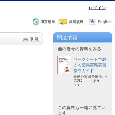
ログイン
関連情報
他の巻号の資料をみる
ワークシートで教
える薬局実務実習
指導ガイド
薬剤師実践塾編著. --
第2版. -- じほう,
2013.
この資料も一緒に見てい
ます