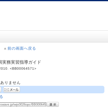
前の画面へ戻る
局実務実習指導ガイド
10. <BB00064571>
はありません
る