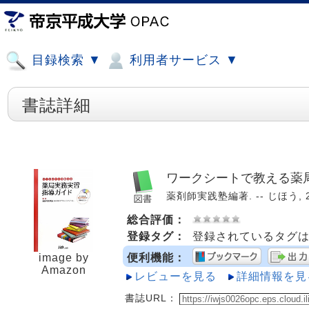
目録検索 ▼
利用者サービス ▼
書誌詳細
ワークシートで教える薬
薬剤師実践塾編著. -- じほう, 20
総合評価：
登録タグ：
登録されているタグ
image by
便利機能：
Amazon
レビューを見る
詳細情報を見
書誌URL：