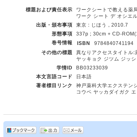
標題および責任表示
ワークシートで教える薬局
ワーク シート デ オシエ
出版・頒布事項
東京 : じほう , 2010.7
形態事項
337p ; 30cm + CD-ROM(
巻号情報
ISBN
9784840741194
その他の標題
異なりアクセスタイトル:
ヤッキョク ジツム ジッシュ
学情ID
BB03233039
本文言語コード
日本語
著者標目リンク
神戸薬科大学エクステン
コウベ ヤッカダイガク エ