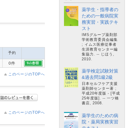
薬学生・指導者の
ための一般病院実
務実習・実践テキ
スト
IMSグループ薬剤部
学術教育委員会編集
; イムス医療従事者
生涯教育センター編
予約
集協力. -- じほう,
2010.
0件
薬学検定試験対策
このページのTOPへ
&過去問1級2級
日本セルフケア支援
薬剤師センター著 ;
平成20年度版 - [平成
25年度版]. -- 一ツ橋
書店, 2008.
このページのTOPへ
薬学生のための病
院・薬局実務実習