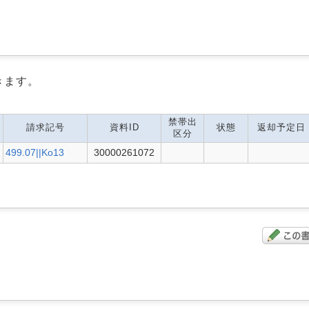
きます。
禁帯出
請求記号
資料ID
状態
返却予定日
区分
499.07||Ko13
30000261072