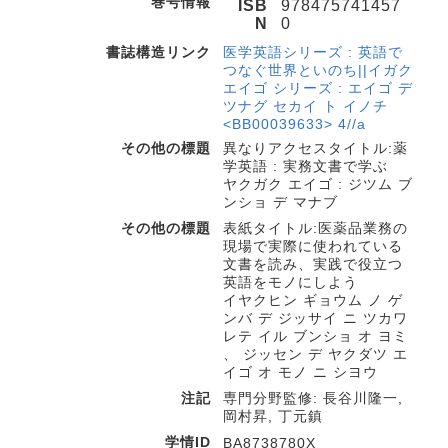
巻号情報
ISB
978475741457
N
0
書誌構造リンク
医学英語シリーズ : 英語で
つなぐ世界といのち||イガク
エイゴ シリーズ : エイゴ デ
ツナグ セカイ ト イノチ
<BB00039633> 4//a
その他の標題
異なりアクセスタイトル:薬
学英語 : 実務文書で学ぶ
ヤクガク エイゴ : ジツム ブ
ンショ デ マナブ
その他の標題
表紙タイトル:医薬品業務の
現場で実際に使われている
文書を読み、実践で役立つ
英語をモノにしよう
イヤクヒン ギョウム ノ ゲ
ンバ デ ジッサイ ニ ツカワ
レテ イル ブンショ オ ヨミ
、 ジッセン デ ヤクダツ エ
イゴ オ モノ ニ シヨウ
注記
専門分野監修: 長谷川隆一,
岡村昇, 丁元鎮
学情ID
BA8738780X