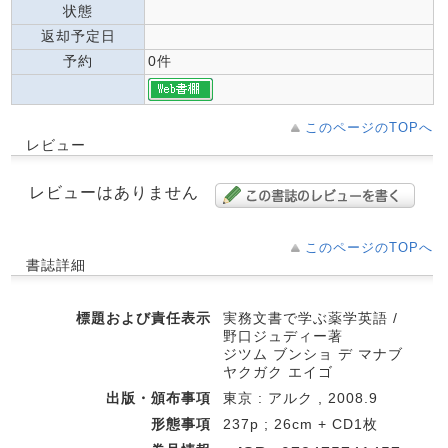
状態
返却予定日
予約
0件
このページのTOPへ
レビュー
レビューはありません
このページのTOPへ
書誌詳細
標題および責任表示
実務文書で学ぶ薬学英語 /
野口ジュディー著
ジツム ブンショ デ マナブ
ヤクガク エイゴ
出版・頒布事項
東京 : アルク , 2008.9
形態事項
237p ; 26cm + CD1枚