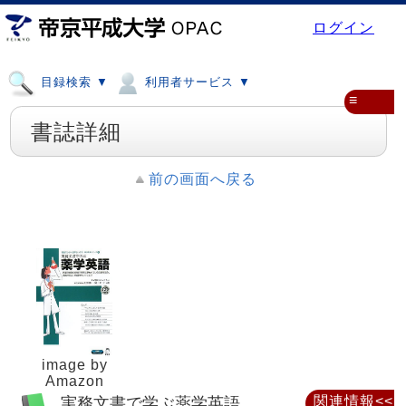
ログイン
目録検索 ▼
利用者サービス ▼
≡
書誌詳細
前の画面へ戻る
image by
Amazon
実務文書で学ぶ薬学英語
関連情報<<