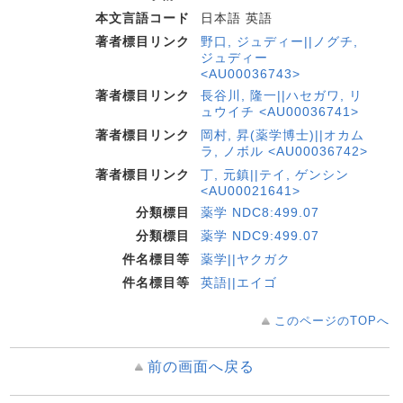
本文言語コード
日本語 英語
著者標目リンク
野口, ジュディー||ノグチ,
ジュディー
<AU00036743>
著者標目リンク
長谷川, 隆一||ハセガワ, リ
ュウイチ <AU00036741>
著者標目リンク
岡村, 昇(薬学博士)||オカム
ラ, ノボル <AU00036742>
著者標目リンク
丁, 元鎮||テイ, ゲンシン
<AU00021641>
分類標目
薬学 NDC8:499.07
分類標目
薬学 NDC9:499.07
件名標目等
薬学||ヤクガク
件名標目等
英語||エイゴ
このページのTOPへ
前の画面へ戻る